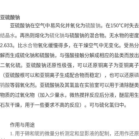
亚硫酸钠
亚硫酸钠在空气中易风化并氧化为
硫酸钠
。在150℃时失去
结晶水
。再热则熔化为
硫化钠
与硫酸钠的混合物。无水物的密度
2.633。比
水合物
氧化缓慢得多，在干燥空气中无变化。受热
解而生成硫化钠和硫酸钠，与强酸接触分解成相应的盐类而放出
二氧化硫。亚硫酸钠还原性极强，可以还原铜离子为亚铜离子
（亚硫酸根可以和亚铜离子生成配合物而稳定），也可以还原
磷
钨酸
等弱氧化剂。亚硫酸钠及其氢盐在实验室可以用于清除醚类
物质的过氧化物（加入少量水，微热搅拌反应后分液，醚层用生
石灰干燥，用于一些要求不高的反应）。可与硫化氢归中。
作用与用途
1. 用于
碲
和
铌
的微量分析测定和显影液的配制，还用作还原