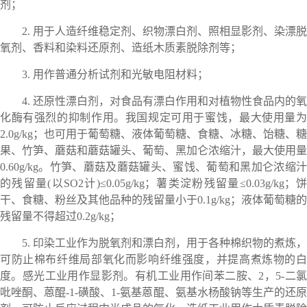
剂；
2. 用于人造纤维稳定剂、织物漂白剂、照相显影剂、染漂脱
氧剂、香料和染料还原剂、造纸木质素脱除剂等；
3. 用作普通分析试剂和光敏电阻材料；
4. 还原性漂白剂，对食品有漂白作用和对植物性食品内的氧
化酶有强烈的抑制作用。我国规定可用于蜜饯，最大使用量为
2.0g/kg；也可用于葡萄糖、液体葡萄糖、食糖、冰糖、饴糖、糖
果、竹笋、蘑菇和蘑菇罐头、葡萄、黑加仑浓缩汁，最大使用量
0.60g/kg。竹笋、蘑菇及蘑菇罐头、蜜饯、葡萄和黑加仑浓缩汁
的残留量(以SO2计)≤0.05g/kg；薯类淀粉残留量≤0.03g/kg；饼
干、食糖、粉丝及其他品种的残留量小于0.1g/kg；液体葡萄糖的
残留量不得超过0.2g/kg；
5. 印染工业作为脱氧剂和漂白剂，用于各种棉织物的煮炼，
可防止棉布纤维局部氧化而影响纤维强度，并提高煮炼物的白
度。感光工业用作显影剂。有机工业用作间苯二胺、2，5-二氯
吡唑酮、蒽醌-1-磺酸、1-氨基蒽醌、氨基水杨酸钠等生产的还原