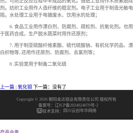
剂，可防止反应过程中半成品的氧化。造纸工业用作木质素脱除
剂。纺织工业用作人造纤维的稳定剂。电子工业用于制造光敏电
阻。水处理工业用于电镀废水、饮用水的处理；
6. 食品工业用作漂白剂、防腐剂、疏松剂、抗氧化剂。也用
于医药合成，生产脱水蔬菜时用作还原剂；
7. 用于制亚硫酸纤维素酯、
硫代硫酸钠
、有机化学药品、漂
白织物等, 还用作还原剂、防腐剂、去氯剂等；
8 .实验室用于制备
二氧化硫
上一篇 : 氧化钼
下一篇：没有了
Copyright © 2026 朝阳金达钼业有限责任公司 版权所有
备案号：
辽ICP备2024024070号-2
四川云创年华网络
技术支持：
产品业务