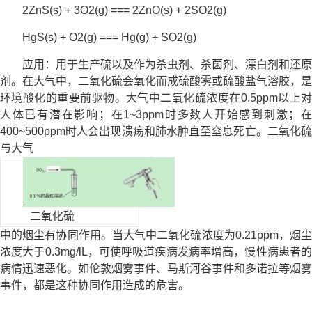
2ZnS(s) + 3O2(g) === 2ZnO(s) + 2SO2(g)
HgS(s) + O2(g) === Hg(g) + SO2(g)
应用：用于生产硫以及作为杀虫剂、杀菌剂、漂白剂和还原
剂。在大气中，二氧化硫会氧化而成硫酸雾或硫酸盐气溶胶，是
环境酸化的重要前驱物。大气中二氧化硫浓度在0.5ppm以上对
人体已有潜在影响；在1~3ppm时多数人开始感到刺激；在
400~500ppm时人会出现溃疡和肺水肿直至窒息死亡。二氧化硫
与大气
二氧化硫
中的烟尘有协同作用。当大气中二氧化硫浓度为0.21ppm，烟尘
浓度大于0.3mg/lL，可使呼吸道疾病发病率增高，慢性病患者的
病情迅速恶化。如伦敦烟雾事件、马斯河谷事件和多诺拉等烟雾
事件，都是这种协同作用造成的危害。