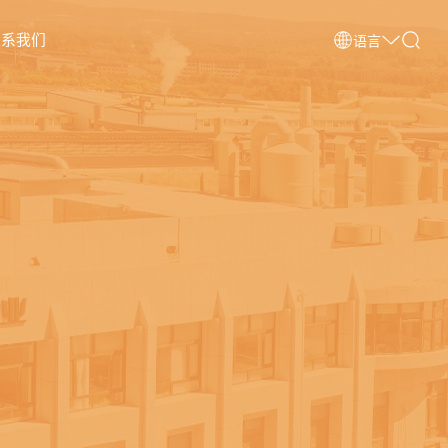
联系我们
语言