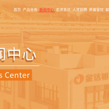
首页
产品业务
新闻中心
走进金达
人才招聘
质量管控