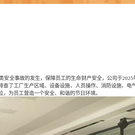
安全事故的发生，保障员工的生命财产安全，公司于2025
排查了工厂生产区域、设备设施、人员操作、消防设施、电
位，为员工营造一个安全、和谐的节日环境。