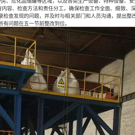
房、危化品储罐等区域，以及各类生产设备、特种设备、安
查内容、检查方法和责任分工，确保检查工作全面、细致、
录检查发现的问题，并及时与相关部门和人员沟通，提出整
所有问题在五一节前整改到位。