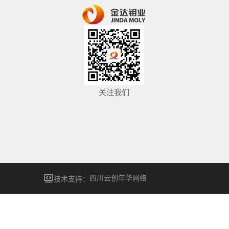
关注我们
四川云创年华网络
技术支持：