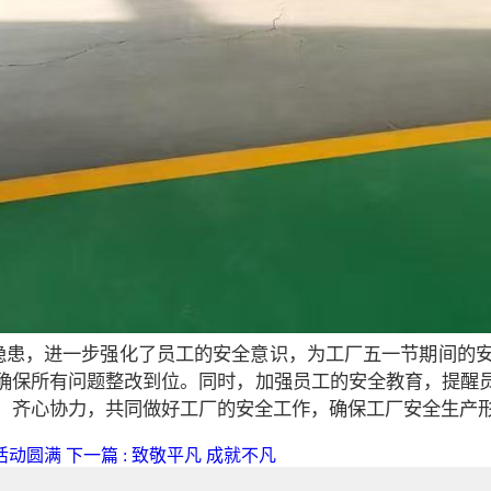
隐患，进一步强化了员工的安全意识，为工厂五一节期间的
确保所有问题整改到位。同时，加强员工的安全教育，提醒
，齐心协力，共同做好工厂的安全工作，确保工厂安全生产
活动圆满
下一篇 : 致敬平凡 成就不凡