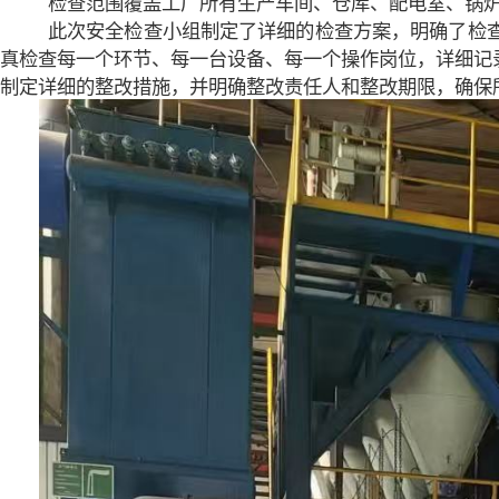
检查范围覆盖工厂所有生产车间、仓库、配电室、锅炉
此次安全检查小组制定了详细的检查方案，明确了检
真检查每一个环节、每一台设备、每一个操作岗位，详细记
制定详细的整改措施，并明确整改责任人和整改期限，确保