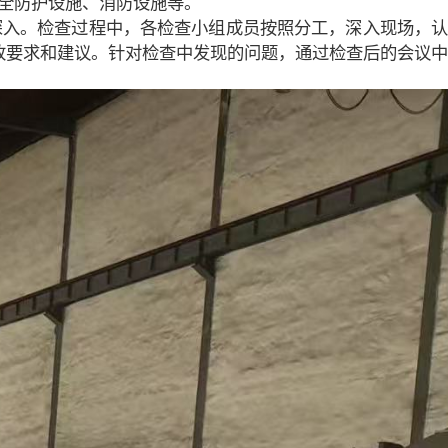
全防护设施、消防设施等。
深入。检查过程中，各检查小组成员按照分工，深入现场，认
改要求和建议。针对检查中发现的问题，通过检查后的会议中