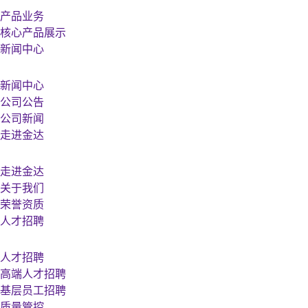
产品业务
核心产品展示
新闻中心
新闻中心
公司公告
公司新闻
走进金达
走进金达
关于我们
荣誉资质
人才招聘
人才招聘
高端人才招聘
基层员工招聘
质量管控