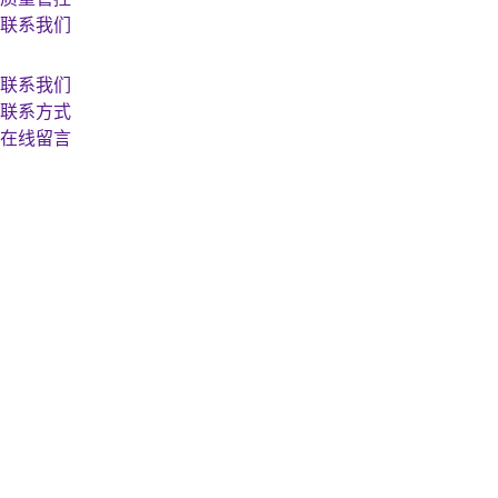
联系我们
联系我们
联系方式
在线留言